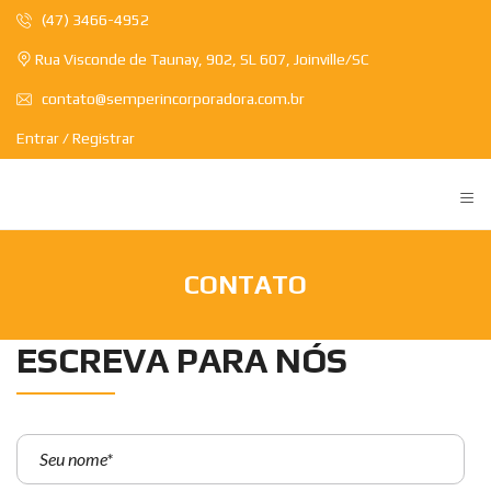
(47) 3466-4952
Rua Visconde de Taunay, 902, SL 607, Joinville/SC
contato@semperincorporadora.com.br
Entrar / Registrar
≡
CONTATO
ESCREVA PARA NÓS